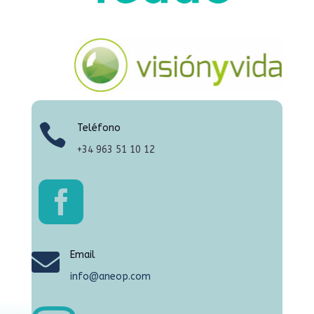

Teléfono
+34
963 51 10 12


Email
info@aneop.com