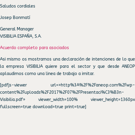
Saludos cordiales
Josep Bonmatí
General Manager
VISIBILIA ESPAÑA, S.A.
Acuerdo completo para asociados
Asi mismo os mostramos una declaración de intenciones de lo que
la empresa VISIBILIA quiere para el sector y que desde ANEOP
aplaudimos como una linea de trabajo a imitar.
[pdfjs-viewer url=»http%3A%2F%2Faneop.com%2Fwp-
content%2Fuploads%2F2017%2F07%2FPresentaci%C3%B3n-
Visibilia.pdf» viewer_width=100% viewer_height=1360px
fullscreen=true download=true print=true]