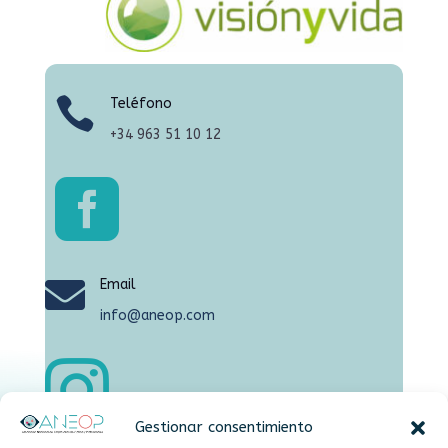

Teléfono
+34
963 51 10 12


Email
info@aneop.com

Gestionar consentimiento