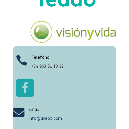

Teléfono
+34
963 51 10 12


Email
info@aneop.com