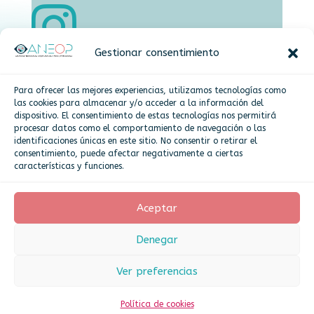

Gestionar consentimiento

Dirección
Para ofrecer las mejores experiencias, utilizamos tecnologías como
Plaza de la Constitución,15 Alcorcón
las cookies para almacenar y/o acceder a la información del
dispositivo. El consentimiento de estas tecnologías nos permitirá
procesar datos como el comportamiento de navegación o las
identificaciones únicas en este sitio. No consentir o retirar el
Más info
consentimiento, puede afectar negativamente a ciertas
características y funciones.
Politica de cookies
Aceptar
Denegar
Asociación Nacional de Empresarios de Óptica
y Profesionales - ANEOP 2025
Ver preferencias
Política de cookies