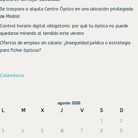
Se traspasa o alquila Centro Óptico en una ubicación privilegiada
de Madrid
Control horario digital obligatorio: por qué tu óptica no puede
quedarse mirando al tendido este verano
Ofertas de empleo sin salario: ¿Inseguridad jurídica o estrategia
para fichar ópticos?
Calendario
agosto 2026
L
M
X
J
V
S
D
1
2
3
4
5
6
7
8
9