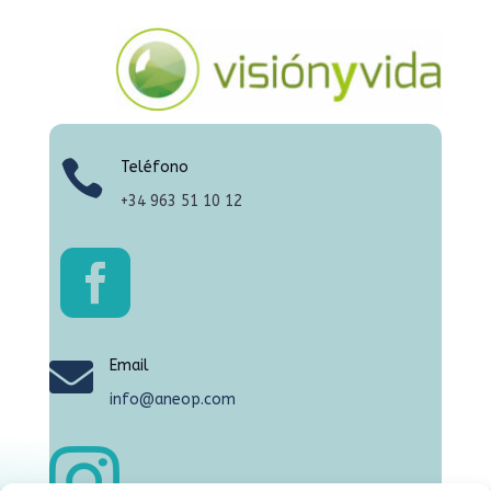

Teléfono
+34
963 51 10 12


Email
info@aneop.com
