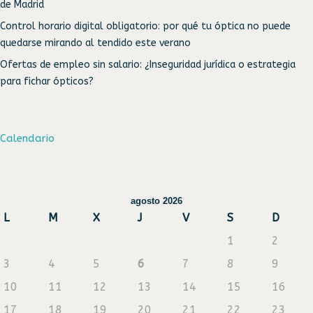
de Madrid
Control horario digital obligatorio: por qué tu óptica no puede
quedarse mirando al tendido este verano
Ofertas de empleo sin salario: ¿Inseguridad jurídica o estrategia
para fichar ópticos?
Calendario
agosto 2026
L
M
X
J
V
S
D
1
2
3
4
5
6
7
8
9
10
11
12
13
14
15
16
17
18
19
20
21
22
23