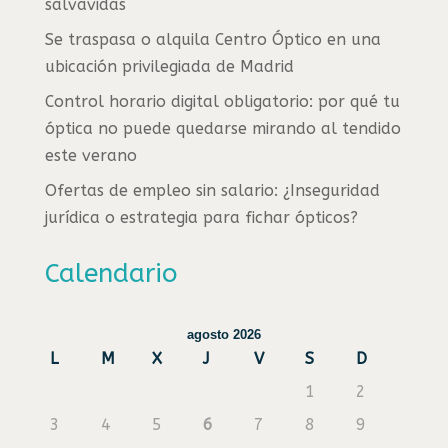
salvavidas
Se traspasa o alquila Centro Óptico en una
ubicación privilegiada de Madrid
Control horario digital obligatorio: por qué tu
óptica no puede quedarse mirando al tendido
este verano
Ofertas de empleo sin salario: ¿Inseguridad
jurídica o estrategia para fichar ópticos?
Calendario
agosto 2026
L
M
X
J
V
S
D
1
2
3
4
5
6
7
8
9