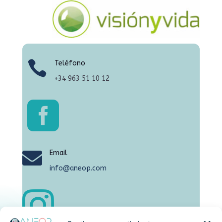

Teléfono
+34
963 51 10 12


Email
info@aneop.com
