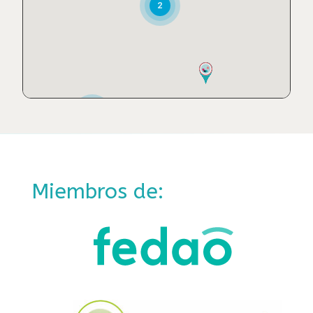
Ahora Me Ves Ópticos
2
Calle Rodríguez de Cepeda, 33 bajo
Valencia, Valencia, 1234
Direcciones
Alazne Optika-Audiología
2
Avenida José María Alcibar, 1
Mutriku, Guipuzcoa
Direcciones
Miembros de:
Alfredopticos Centro Óptico
Calle Molino, 1
Arcos de la Frontera, Cádiz
Direcciones