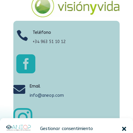
Alós Ópticos
Calle Músico Ginés, 2
Valencia, Valencia

Teléfono
Direcciones
+34
963 51 10 12
Alós Ópticos

Calle Ramón Llull, 1
Valencia, Valencia
Direcciones

Email
info@aneop.com
Arpe Óptica
Carretera Gabriel Ciscar, 58

Oliva, Valencia
Direcciones
Gestionar consentimiento