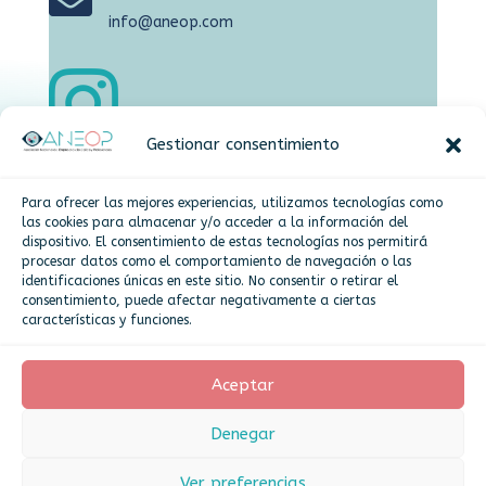

info@aneop.com

Gestionar consentimiento

Dirección
Para ofrecer las mejores experiencias, utilizamos tecnologías como
Plaza de la Constitución,15 Alcorcón
las cookies para almacenar y/o acceder a la información del
dispositivo. El consentimiento de estas tecnologías nos permitirá
procesar datos como el comportamiento de navegación o las
identificaciones únicas en este sitio. No consentir o retirar el
Más info
consentimiento, puede afectar negativamente a ciertas
características y funciones.
Politica de cookies
Aceptar
Denegar
Asociación Nacional de Empresarios de Óptica
y Profesionales - ANEOP 2025
Ver preferencias