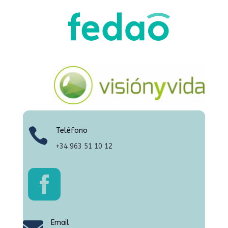

Teléfono
+34
963 51 10 12

Email