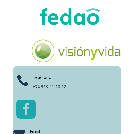

Teléfono
+34
963 51 10 12

Email