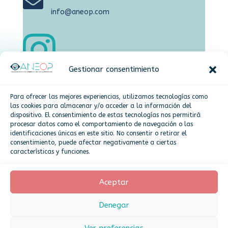

info@aneop.com

Gestionar consentimiento

Dirección
Para ofrecer las mejores experiencias, utilizamos tecnologías como
Plaza de la Constitución,15 Alcorcón
las cookies para almacenar y/o acceder a la información del
dispositivo. El consentimiento de estas tecnologías nos permitirá
procesar datos como el comportamiento de navegación o las
identificaciones únicas en este sitio. No consentir o retirar el
Más info
consentimiento, puede afectar negativamente a ciertas
características y funciones.
Politica de cookies
Aceptar
Denegar
Asociación Nacional de Empresarios de Óptica
y Profesionales - ANEOP 2025
Ver preferencias