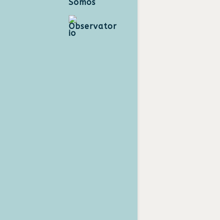
Somos
Observator
io