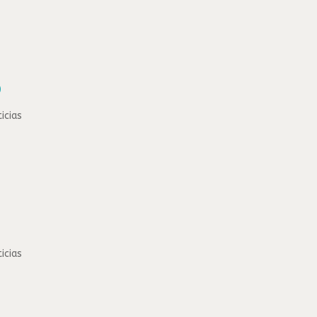
O
icias
icias