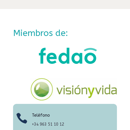
Miembros de:

Teléfono
+34
963 51 10 12