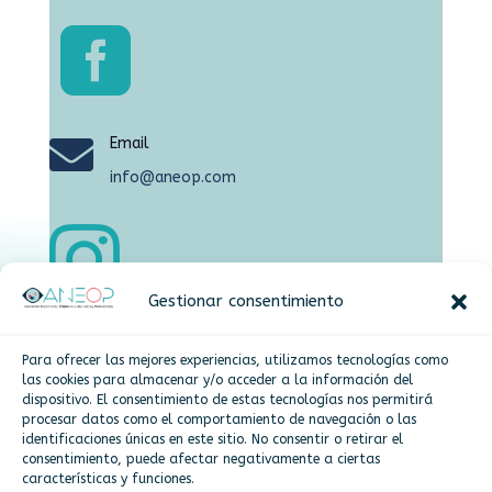


Email
info@aneop.com

Gestionar consentimiento

Dirección
Para ofrecer las mejores experiencias, utilizamos tecnologías como
Plaza de la Constitución,15 Alcorcón
las cookies para almacenar y/o acceder a la información del
dispositivo. El consentimiento de estas tecnologías nos permitirá
procesar datos como el comportamiento de navegación o las
identificaciones únicas en este sitio. No consentir o retirar el
Más info
consentimiento, puede afectar negativamente a ciertas
características y funciones.