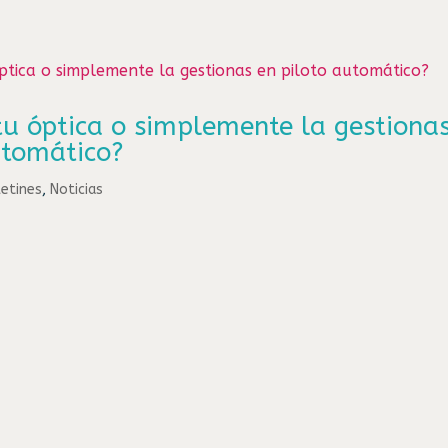
 tu óptica o simplemente la gestiona
utomático?
etines
,
Noticias