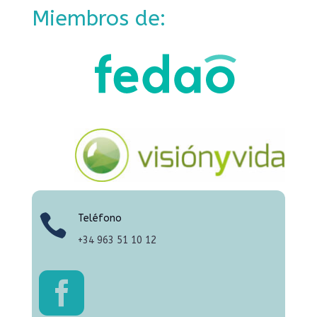
Miembros de:

Teléfono
+34
963 51 10 12
