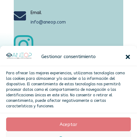

Email
info@aneop.com

Gestionar consentimiento

Dirección
Para ofrecer las mejores experiencias, utilizamos tecnologías como
Plaza de la Constitución,15 Alcorcón
las cookies para almacenar y/o acceder a la información del
dispositivo. El consentimiento de estas tecnologías nos permitirá
procesar datos como el comportamiento de navegación o las
identificaciones únicas en este sitio. No consentir o retirar el
Más info
consentimiento, puede afectar negativamente a ciertas
características y funciones.
Politica de cookies
Aceptar