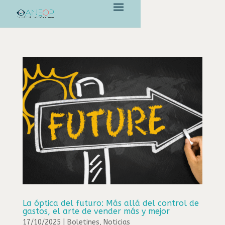
La óptica del futuro: Más allá del control de
gastos, el arte de vender más y mejor
17/10/2025
|
Boletines
,
Noticias