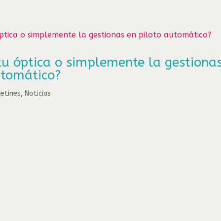
 tu óptica o simplemente la gestiona
utomático?
etines
,
Noticias