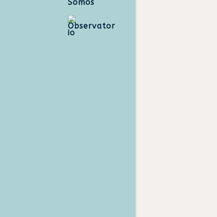
Somos
Observator
io