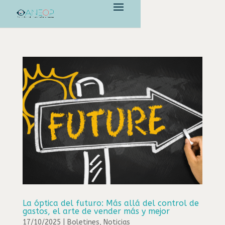
La óptica del futuro: Más allá del control de
gastos, el arte de vender más y mejor
17/10/2025
|
Boletines
,
Noticias