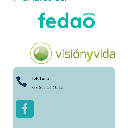

Teléfono
+34
963 51 10 12
