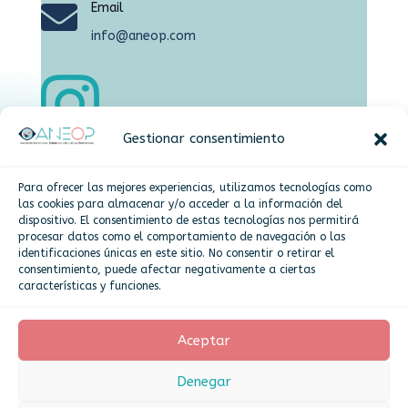

Email
info@aneop.com

Gestionar consentimiento

Dirección
Para ofrecer las mejores experiencias, utilizamos tecnologías como
Plaza de la Constitución,15 Alcorcón
las cookies para almacenar y/o acceder a la información del
dispositivo. El consentimiento de estas tecnologías nos permitirá
procesar datos como el comportamiento de navegación o las
identificaciones únicas en este sitio. No consentir o retirar el
Más info
consentimiento, puede afectar negativamente a ciertas
características y funciones.
Politica de cookies
Aceptar
Denegar
Asociación Nacional de Empresarios de Óptica
y Profesionales - ANEOP 2025